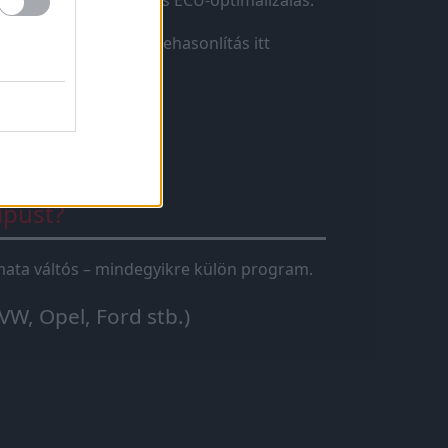
r”. A
chiptuning
teljes ECU-optimalizálás.
lizálás.
→ Teljes összehasonlítás itt
ípust?
tomata váltós – mindegyikre külön program.
VW, Opel, Ford stb.)