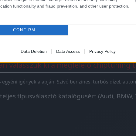
ningbox
csak egy jelhamisító doboz, ami 1-2 szenzort „átve
cation functionality and fraud prevention, and other user protection.
ox csak átmeneti megoldás. A chiptuning igazi motoroptima
CONFIRM
Data Deletion
Data Access
Privacy Policy
n válasszuk ki a megfelelő chiptuning t
és egyéni igények alapján. Szívó benzines, turbós dízel, au
 teljes típusválasztó katalógusért (Audi, BMW, 