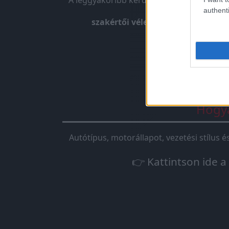
A leggyakoribb kérdés, amit kapunk. A
tu
authenti
szakértői véleményünk:
A tuningb
Hogya
Autótípus, motorállapot, vezetési stílus 
👉 Kattintson ide a