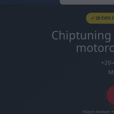
✅ 28 ÉVES 
Chiptuning 
motoro
+20-
M
Hívjon minket:
+