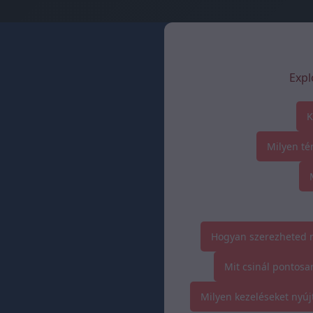
Expl
K
Milyen té
Hogyan szerezheted m
Mit csinál pontosa
Milyen kezeléseket nyúj