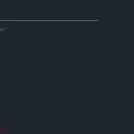
da:
tók