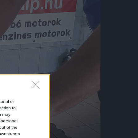
sonal or
ection to
ou may
 personal
out of the
 downstream