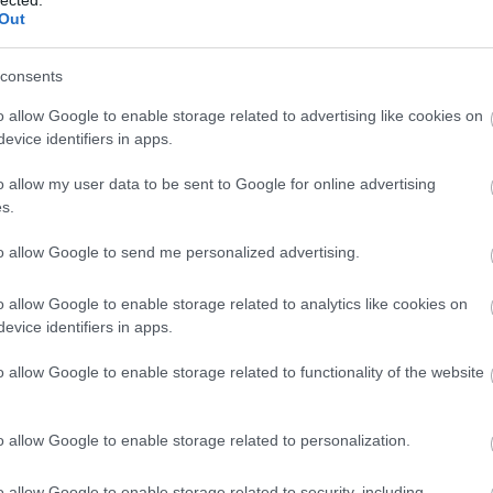
ték-növekedés
: 10-40% – rugalmasabb motor, k
Out
gyasztáscsökkentés
: 5-15% (pl. 5,9 liter → 5,2 li
consents
✅ Dinamikusabb gyorsulás, jobb gázpedál-reak
o allow Google to enable storage related to advertising like cookies on
evice identifiers in apps.
nságosabb előzés, alacsonyabb fordulatszámon i
em nő a károsanyag-kibocsátás, a diagnosztika z
o allow my user data to be sent to Google for online advertising
s.
→ Olvassa el részletesen a chiptuning oldalunkat
to allow Google to send me personalized advertising.
o allow Google to enable storage related to analytics like cookies on
evice identifiers in apps.
o allow Google to enable storage related to functionality of the website
g vs Tuningbox – miért nyer mindig a c
o allow Google to enable storage related to personalization.
o allow Google to enable storage related to security, including