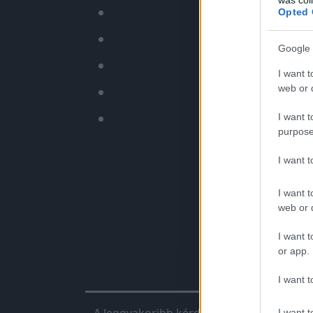
✅
Nyoma
Opted 
✅
Fo
Google 
I want t
web or d
✅ Bizto
✅ N
I want t
purpose
I want 
I want t
web or d
I want t
or app.
Chiptunin
I want t
I want t