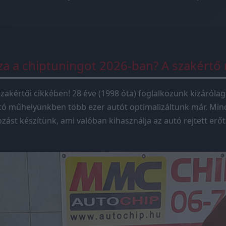
sza a chiptuningot 2026-ban? A szakértő
zakértői cikkében! 28 éve (1998 óta) foglalkozunk kizárólag
tó műhelyünkben több ezer autót optimalizáltunk már. Mind
ást készítünk, ami valóban kihasználja az autó rejtett erőta