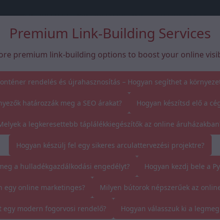
Premium Link-Building Services
ore premium link-building options to boost your online visibi
onténer rendelés és újrahasznosítás – Hogyan segíthet a környeze
nyezők határozzák meg a SEO árakat?
Hogyan készítsd elő a cég
Melyek a legkeresettebb táplálékkiegészítők az online áruházakban
Hogyan készülj fel egy sikeres arculattervezési projektre?
eg a hulladékgazdálkodási engedélyt?
Hogyan kezdj bele a P
n egy online marketinges?
Milyen bútorok népszerűek az onlin
t egy modern fogorvosi rendelő?
Hogyan válasszuk ki a legmeg