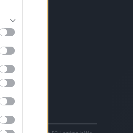
evesebb váltás
ter/100 km)
ció
s erős motor
avartalan
hiptuning?