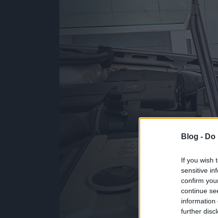
Blog -
Do 
If you wish 
sensitive in
confirm you
continue se
information 
further disc