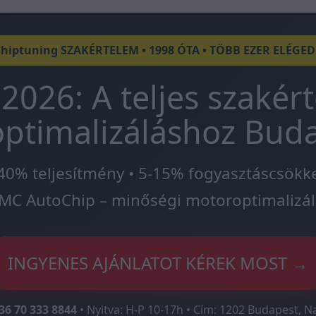
Chiptuning SZAKÉRTELEM • 1998 ÓTA • TÖBB EZER ELÉGE
2026: A teljes szakér
ptimalizáláshoz Bud
40% teljesítmény • 5-15% fogyasztáscsökk
MC AutoChip – minőségi motoroptimalizál
INGYENES AJÁNLATOT KÉREK MOST →
36 70 333 8844
• Nyitva: H-P 10-17h • Cím: 1202 Budapest, N