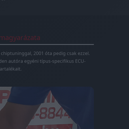
 magyarázata
 chiptuninggal, 2001 óta pedig csak ezzel.
en autóra egyéni típus-specifikus ECU-
rtalékait.