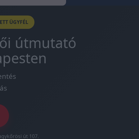
DETT ÜGYFÉL
tői útmutató
apesten
entés
ás
agykőrösi út 107.