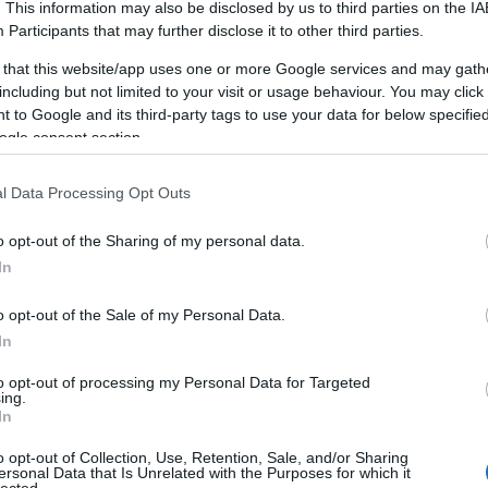
. This information may also be disclosed by us to third parties on the
IA
Participants
that may further disclose it to other third parties.
 that this website/app uses one or more Google services and may gath
including but not limited to your visit or usage behaviour. You may click 
Mi a chiptuning pontosan?
 to Google and its third-party tags to use your data for below specifi
 (ECU) átprogramozása OBD-csatlakozón keresztül. Nem ha
ogle consent section.
8 paraméteren (üzemanyag, turbónyomás, előgyújtás, gázpedá
l Data Processing Opt Outs
archiváljuk, ingyen visszaállítjuk eladáskor.
o opt-out of the Sharing of my personal data.
In
o opt-out of the Sale of my Personal Data.
In
to opt-out of processing my Personal Data for Targeted
tuning valós előnyei – számokkal alátá
ing.
In
o opt-out of Collection, Use, Retention, Sale, and/or Sharing
sítmény-növekedés
: szívó benzines 10-12%, turbó
ersonal Data that Is Unrelated with the Purposes for which it
lected.