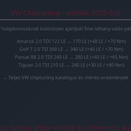
VW Chiptuning – példák 2026-ból
 tulajdonosoknak különösen ajánljuk! Íme néhány valós pél
Amarok 2.0 TDI 122 LE → 170 LE (+48 LE / +70 Nm)
Golf 7 2.0 TSI 300 LE → 340 LE (+40 LE / +70 Nm)
Passat B8 2.0 TDI 240 LE → 280 LE (+40 LE / +65 Nm)
Tiguan 2.0 TSI 210 LE → 240 LE (+30 LE / +80 Nm)
→ Teljes VW chiptuning katalógus és mérési eredmények
lós tuning show videók és referencia au