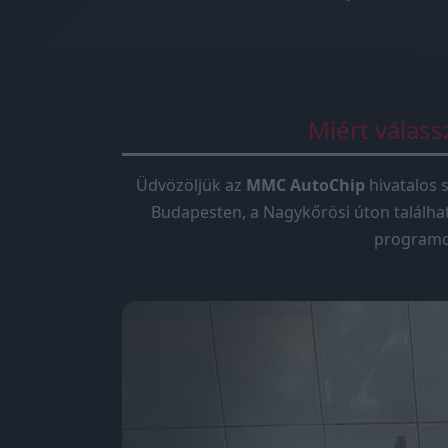
Miért válas
Üdvözöljük az
MMC AutoChip
hivatalos s
Budapesten, a Nagykőrösi úton találha
programoz