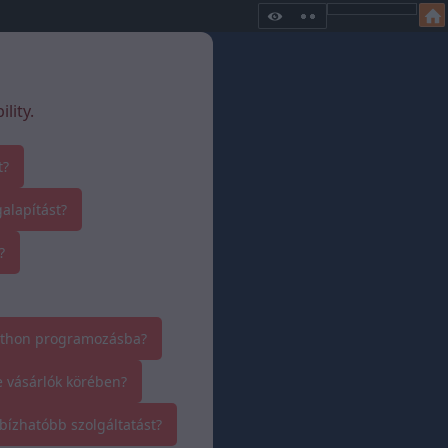
lity.
t?
alapítást?
?
ython programozásba?
e vásárlók körében?
bízhatóbb szolgáltatást?