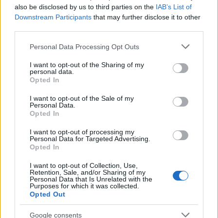
listákat böngészve látható, hogy egy profi
útmutató
also be disclosed by us to third parties on the
IAB’s List of
a mellplasztikáról
ugyanúgy alapvető forrás a
Downstream Participants
that may further disclose it to other
döntés előtt állóknak, mint a szemkörnyéki műtétek
third parties.
leírásai. A cél minden esetben a biztonság és a
Please note that this website/app uses one or more Google
páciens elégedettsége.
Personal Data Processing Opt Outs
services and may gather and store information including but
not limited to your visit or usage behaviour. You may click to
I want to opt-out of the Sharing of my
A műtéti folyamat és a gyógyulás
personal data.
grant or deny consent to Google and its third-party tags to
Opted In
szakaszai
use your data for below specified purposes in below Google
consent section.
A belső szemöldökemeléssel kombinált
I want to opt-out of the Sale of my
Personal Data.
szemhéjplasztika általában helyi érzéstelenítésben,
Opted In
bódításban vagy rövid altatásban történik. A
metszésvonal a felső szemhéj természetes redőjében
I want to opt-out of processing my
Personal Data for Targeted Advertising.
fut, így a gyógyulás után szinte láthatatlan marad. A
Opted In
műtét során a sebész apró öltésekkel rögzíti a
szemöldököt a csonthártyához vagy az izomzathoz,
I want to opt-out of Collection, Use,
biztosítva a stabil tartást. Ez a technikai precizitás
Retention, Sale, and/or Sharing of my
Personal Data that Is Unrelated with the
az, ami garantálja a hosszú évekig tartó hatást.
Purposes for which it was collected.
Opted Out
A gyógyulási idő meglepően rövid. Az első héten
duzzanat és némi véraláfutás tapasztalható, de a
Google consents