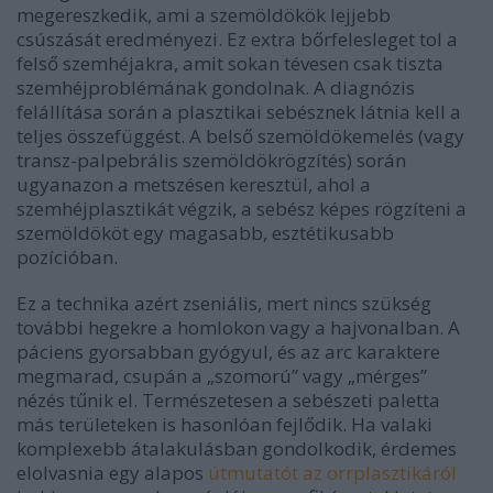
megereszkedik, ami a szemöldökök lejjebb
csúszását eredményezi. Ez extra bőrfelesleget tol a
felső szemhéjakra, amit sokan tévesen csak tiszta
szemhéjproblémának gondolnak. A diagnózis
felállítása során a plasztikai sebésznek látnia kell a
teljes összefüggést. A belső szemöldökemelés (vagy
transz-palpebrális szemöldökrögzítés) során
ugyanazon a metszésen keresztül, ahol a
szemhéjplasztikát végzik, a sebész képes rögzíteni a
szemöldököt egy magasabb, esztétikusabb
pozícióban.
Ez a technika azért zseniális, mert nincs szükség
további hegekre a homlokon vagy a hajvonalban. A
páciens gyorsabban gyógyul, és az arc karaktere
megmarad, csupán a „szomorú” vagy „mérges”
nézés tűnik el. Természetesen a sebészeti paletta
más területeken is hasonlóan fejlődik. Ha valaki
komplexebb átalakulásban gondolkodik, érdemes
elolvasnia egy alapos
útmutatót az orrplasztikáról