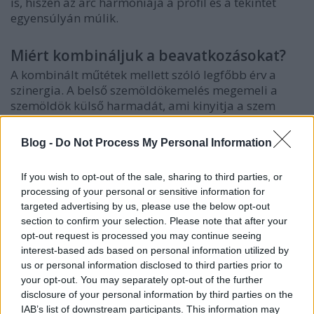
is, hiszen az arc harmóniája a profil és a tekintet
egyensúlyán múlik.
Miért kombináljuk a beavatkozásokat?
A kombinált műtétek mellett szóló legfőbb érv a
szinergia. A belső szemöldökemelés megemeli a
szemöldök külső harmadát, ami kinyitja a szem
környékét. Ezzel egy időben a szemhéjplasztika
eltávolítja a maradék felesleges bőrt és az
Blog -
Do Not Process My Personal Information
esetlegesen előboltosuló zsírtáskákat. Az eredmény
egy sokkal tartósabb és látványosabb fiatalítás, mint
If you wish to opt-out of the sale, sharing to third parties, or
amit bármelyik beavatkozás önmagában nyújtani
processing of your personal or sensitive information for
tudna. A 2025-ös trendek azt mutatják, hogy a
targeted advertising by us, please use the below opt-out
páciensek tudatosabbak lettek: nem a legolcsóbb,
section to confirm your selection. Please note that after your
hanem a leginkább személyre szabott megoldást
opt-out request is processed you may continue seeing
keresik.
interest-based ads based on personal information utilized by
us or personal information disclosed to third parties prior to
A hazai magánklinikák felkészültsége
your opt-out. You may separately opt-out of the further
világszínvonalú, legyen szó akár az arc területéről,
disclosure of your personal information by third parties on the
akár a testkontúr formálásáról. A népszerűségi
IAB’s list of downstream participants. This information may