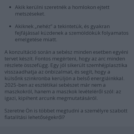
Akik kerülni szeretnék a homlokon ejtett
metszéseket.
Akiknek „nehéz” a tekintetük, és gyakran
fejfájással küzdenek a szemöldökük folyamatos
emelgetése miatt.
A konzultáció során a sebész minden esetben egyéni
tervet készít. Fontos megérteni, hogy az arc minden
részlete összefügg. Egy jól sikerült szemhéjplasztika
visszaadhatja az önbizalmat, és segít, hogy a
külsőnk szinkronba kerüljön a belső energiáinkkal.
2025-ben az esztétikai sebészet már nem a
maszkokról, hanem a maszkok levételéről szól: az
igazi, kipihent arcunk megmutatásáról.
Szeretne Ön is többet megtudni a személyre szabott
fiatalítási lehetőségekről?