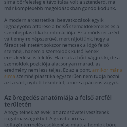
sima bőrfelesleg eltávolítása volt a sztenderd, ma
már komplexebb megoldásokban gondolkodunk.
A modern arcesztétikai beavatkozások egyik
legnagyobb áttörése a belső szemöldökemelés és a
szemhéjplasztika kombinációja. Ez a módszer azért
vált ennyire népszerűvé, mert rájöttünk, hogy a
fáradt tekintetért sokszor nemcsak a lógó felső
szemhéj, hanem a szemöldök külső ívének
ereszkedése is felelős. Ha csak a bőrt vágjuk ki, de a
szemöldök pozíciója alacsonyan marad, az
eredmény nem lesz teljes. Ez az a pont,
amikor már a
sima
szemhéjplasztika egyszerűen nem tudja hozni
azt a várt, nyitott tekintetet, amire a páciens vágyik.
Az öregedés anatómiája a felső arcfél
területén
Ahogy telnek az évek, az arc szövetei veszítenek
rugalmasságukból. A gravitáció és a
kollagéntermelés csökkenése miatt a homlok bőre