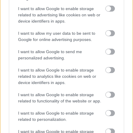
varratszedés után (ami általában az 5-7. napon
I want to allow Google to enable storage
történik) a páciensek többsége már visszatérhet a
related to advertising like cookies on web or
társasági életbe. Aki kíváncsi a konkrét vizuális
device identifiers in apps.
változásokra, annak érdemes megnéznie a látványos
eredményeket felső szemhéjplasztika
és
I want to allow my user data to be sent to
szemöldökemelés után, ahol jól látszik a különbség
Google for online advertising purposes.
a „műtét előtti” fáradt és a „műtét utáni” energikus
arc között.
I want to allow Google to send me
personalized advertising.
Trendek és statisztikák Magyarországon
I want to allow Google to enable storage
Magyarország az esztétikai turizmus és a hazai
related to analytics like cookies on web or
igények tekintetében is az élvonalba tartozik. A
device identifiers in apps.
szemhéjplasztika vezeti a beavatkozások listáját a
40 év feletti korosztályban, de egyre több fiatalabb
I want to allow Google to enable storage
páciens is kéri a megelőző jellegű kezeléseket. Ez a
related to functionality of the website or app.
globális trendekkel is egybevág. Ha megvizsgáljuk
például
a mellnagyobbítás trendjeit
I want to allow Google to enable storage
Magyarországon, azt látjuk, hogy a hangsúly itt is a
related to personalization.
természetesség felé tolódott el, hasonlóan az
I want to allow Google to enable storage