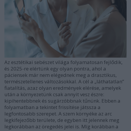
Az esztétikai sebészet világa folyamatosan fejlődik,
és 2025-re elértünk egy olyan pontra, ahol a
páciensek már nem elégednek meg a drasztikus,
természetellenes változásokkal. A cél a „láthatatlan”
fiatalítás, azaz olyan eredmények elérése, amelyek
után a környezetünk csak annyit vesz észre:
kipihentebbnek és sugárzóbbnak tűnünk. Ebben a
folyamatban a tekintet frissítése játssza a
legfontosabb szerepet. A szem környéke az arc
legkifejezőbb területe, de egyben itt jelennek meg
legkorábban az öregedés jelei is. Míg korábban a