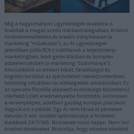
Míg a hagyományos ügynökségek továbbra is
kiválóak a magas szintű márkastratégiában, érzelmi
történetmesélésben és kreatív irányításban (a
marketing "művészete"), az AI ügynökségek
jelentősen jobb ROI-t szállítanak a teljesítmény-
marketingben, lead-generálásban és komplex
adatelemzésben (a marketing "tudománya").
Kiküszöbölik az emberi hibát, fáradtságot és
kognitív torzítást az ajánlattételi menedzsmentben,
közönség-célzásban és költségvetés-allokációban. Ez
az operatív filozófia alapvető különbsége közvetlenül
mérhető üzleti eredményekbe fordítódik, különösen
a versenyképes, adatban gazdag európai piacokon.
Vegyük ezt a példát: Egy AI nem fárad el pénteken
délután 5-kor; tovább optimalizálja a hirdetési
kiadásait 24/7/365. Nincsenek rossz napjai. Nem hoz
érzelmi döntéseket. Biztosítja, hogy minden elköltött