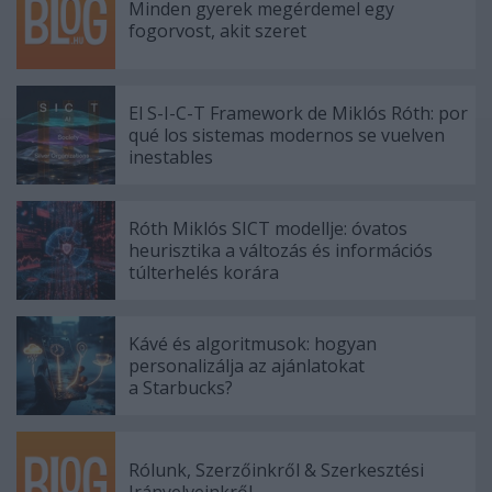
Minden gyerek megérdemel egy
fogorvost, akit szeret
El S-I-C-T Framework de Miklós Róth: por
qué los sistemas modernos se vuelven
inestables
Róth Miklós SICT modellje: óvatos
heurisztika a változás és információs
túlterhelés korára
Kávé és algoritmusok: hogyan
personalizálja az ajánlatokat
a Starbucks?
Rólunk, Szerzőinkről & Szerkesztési
Irányelveinkről