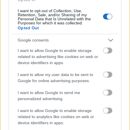
működnek, valós időben tesztelnek és
optimalizálnak. Ez a gyorsított visszacsatolási ciklus
I want to opt-out of Collection, Use,
Retention, Sale, and/or Sharing of my
azt jelenti, hogy az insightok gyorsabban kerülnek
Personal Data that Is Unrelated with the
alkalmazásra, a hibák hamarabb javításra kerülnek,
Purposes for which it was collected.
és a lehetőségek korábban kerülnek megragadásra,
Opted Out
idővel kompenzálva a teljesítményelőnyt.
Google consents
Ezenkívül az AI ügynökségek kiváló skálázhatóságot
biztosítanak. Ahogy az üzlet növekszik, emberi
I want to allow Google to enable storage
erőforrások hozzáadása a megnövekedett
related to advertising like cookies on web or
komplexitás kezeléséhez költséges és lassú. Az AI
device identifiers in apps.
rendszerek ezzel szemben exponenciális növekedést
tudnak kezelni adatmennyiségben, kampány-
I want to allow my user data to be sent to
komplexitásban vagy piaci lefedettségben
Google for online advertising purposes.
minimális marginális költséggel. Ez a skálázhatóság
elengedhetetlen az agresszív terjeszkedési
I want to allow Google to send me
stratégiákat követő európai vállalkozások számára a
personalized advertising.
kontinens diverz piacain.
I want to allow Google to enable storage
Végül vegye figyelembe az adatvagyon stratégiai
related to analytics like cookies on web or
értékét. Minden kampány, amelyet egy AI ügynökség
device identifiers in apps.
végrehajt, strukturált, elemezhető adatot generál,