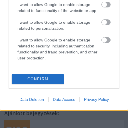
amely az intézményi tudásbázis részévé válik. Idővel
I want to allow Google to enable storage
ez egy propriétárius intelligencia vagyont teremt –
related to functionality of the website or app.
ügyfelek, piacok és csatornák megértését – amelyet
a versenytársak nem tudnak könnyen replikálni. Ez
I want to allow Google to enable storage
az adat-árok egyre értékesebbé válik, ahogy az AI
related to personalization.
képességek fejlődnek, a marketinget
költségközpontból stratégiai differenciálóvá
I want to allow Google to enable storage
alakítva.
related to security, including authentication
functionality and fraud prevention, and other
user protection.
Címkék:
AI Marketing Ügynökség Európában vs.
Hagyományos Marketing Ügynökség: Melyik Szállít Jobb
CONFIRM
ROI-t?
Data Deletion
Data Access
Privacy Policy
Ajánlott bejegyzések: