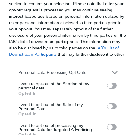
section to confirm your selection. Please note that after your
hatékonyak.
opt-out request is processed you may continue seeing
Az AI ügynökségek ROI-előnye különösen
interest-based ads based on personal information utilized by
hangsúlyossá válik komplex, többpiacos európai
us or personal information disclosed to third parties prior to
kampányokban. Konzisztens üzenetküldés
your opt-out. You may separately opt-out of the further
menedzselése 20+ országban, mindegyik különböző
disclosure of your personal information by third parties on the
nyelvekkel, szabályozásokkal és fogyasztói
IAB’s list of downstream participants. This information may
viselkedésekkel, rendkívül kihívást jelent pusztán
also be disclosed by us to third parties on the
IAB’s List of
emberi csapatok számára. Az AI rendszerek fenn
Downstream Participants
that may further disclose it to other
tudják tartani a márka koherenciáját, miközben
third parties.
automatikusan adaptálják a végrehajtási részleteket
a helyi kontextusokhoz, biztosítva, hogy a globális
Please note that this website/app uses one or more Google
Personal Data Processing Opt Outs
services and may gather and store information including but
stratégia és a helyi relevancia koegzisztáljon anélkül,
not limited to your visit or usage behaviour. You may click to
I want to opt-out of the Sharing of my
hogy exponenciálisan növekedne a menedzsment
personal data.
grant or deny consent to Google and its third-party tags to
overhead.
Opted In
use your data for below specified purposes in below Google
Egy másik kritikus ROI faktor a tanulás és adaptáció
consent section.
sebessége. A hagyományos ügynökségek tipikusan
I want to opt-out of the Sale of my
Personal Data.
kampányciklusokban működnek – tervezés,
Opted In
végrehajtás, mérés, finomhangolás – hetek vagy
hónapok közötti iterációkkal. Az AI-alapú
I want to opt-out of processing my
Personal Data for Targeted Advertising.
ügynökségek folyamatos tanulási hurkokban
Opted In