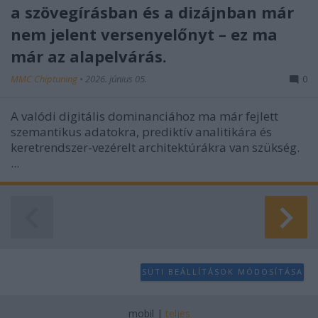
a szövegírásban és a dizájnban már
nem jelent versenyelőnyt – ez ma
már az alapelvárás.
MMC Chiptuning
•
2026. június 05.
0
A valódi digitális dominanciához ma már fejlett
szemantikus adatokra, prediktív analitikára és
keretrendszer-vezérelt architektúrákra van szükség.
...
SÜTI BEÁLLÍTÁSOK MÓDOSÍTÁSA
mobil
|
teljes