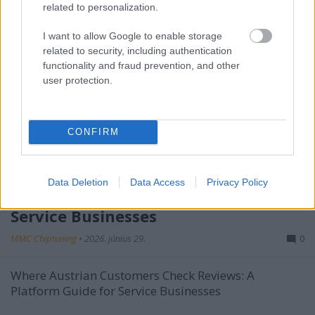
related to personalization.
I want to allow Google to enable storage
related to security, including authentication
functionality and fraud prevention, and other
user protection.
CONFIRM
Where Austrian Customers Check
Data Deletion
Data Access
Privacy Policy
Reviews: A Platform Guide for
Service Businesses
MMC Chiptuning
•
2026. június 29.
0
Where Austrian Customers Check Reviews: A
Platform Guide for Service Businesses