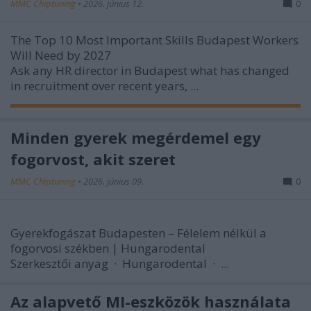
MMC Chiptuning
•
2026. június 12.
0
The Top 10 Most Important Skills Budapest Workers
Will Need by 2027
Ask any HR director in Budapest what has changed
in recruitment over recent years, ...
Minden gyerek megérdemel egy
fogorvost, akit szeret
MMC Chiptuning
•
2026. június 09.
0
Gyerekfogászat Budapesten – Félelem nélkül a
fogorvosi székben | Hungarodental
Szerkesztői anyag ·
Hungarodental
· ...
Az alapvető MI-eszközök használata