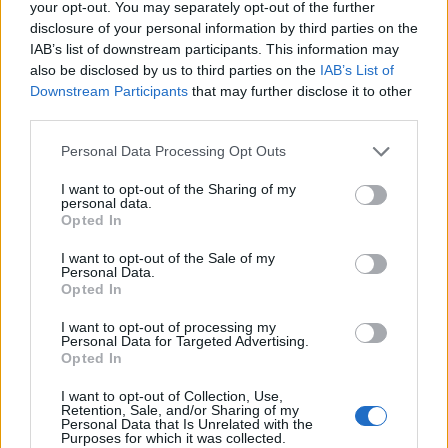
your opt-out. You may separately opt-out of the further
disclosure of your personal information by third parties on the
Unsichtbare Bildungsmarken: Wie
IAB’s list of downstream participants. This information may
Bildungseinrichtungen in der KI-
also be disclosed by us to third parties on the
IAB’s List of
Downstream Participants
that may further disclose it to other
Suche sichtbar bleiben
third parties.
MMC Chiptuning
•
2026. július 22.
0
Please note that this website/app uses one or more Google
Personal Data Processing Opt Outs
services and may gather and store information including but
Unsichtbare Bildungsmarken: Wie
not limited to your visit or usage behaviour. You may click to
I want to opt-out of the Sharing of my
Bildungseinrichtungen in der KI-Suche sichtbar
personal data.
grant or deny consent to Google and its third-party tags to
Opted In
bleiben
use your data for below specified purposes in below Google
Die Suche wird seit der Einführung des indizierten
consent section.
I want to opt-out of the Sale of my
Webs durch ...
Personal Data.
Opted In
I want to opt-out of processing my
Personal Data for Targeted Advertising.
Opted In
I want to opt-out of Collection, Use,
Retention, Sale, and/or Sharing of my
Personal Data that Is Unrelated with the
Purposes for which it was collected.