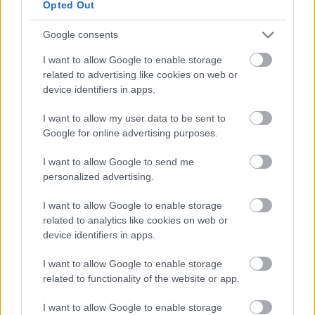
Opted Out
Google consents
I want to allow Google to enable storage
related to advertising like cookies on web or
device identifiers in apps.
I want to allow my user data to be sent to
Keresőoptimalizálás és üzleti
Google for online advertising purposes.
stratégia együtt
I want to allow Google to send me
MMC Chiptuning
•
2026. július 08.
0
personalized advertising.
Keresőoptimalizálás és üzleti stratégia együtt
I want to allow Google to enable storage
Sok vállalkozásnál a SEO "valaki másnak" a feladata
related to analytics like cookies on web or
device identifiers in apps.
— egy ügynökségé, egy marketingesé, ...
I want to allow Google to enable storage
related to functionality of the website or app.
I want to allow Google to enable storage