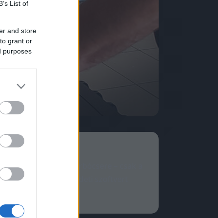
B’s List of
er and store
to grant or
ed purposes
rdver-csere, nem turbócsere – csak a
l-reakció stb.). Eredeti szoftvert