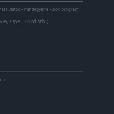
tomata váltós – mindegyikre külön program.
VW, Opel, Ford stb.)
da: