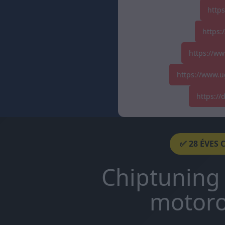
http
https:
https://ww
https://www.u
https:/
✅ 28 ÉVES 
Chiptuning 
motoro