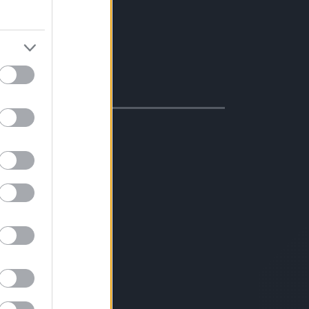
masztva
s/dízel 20-40%
evesebb váltás
ter/100 km)
ció
s erős motor
avartalan