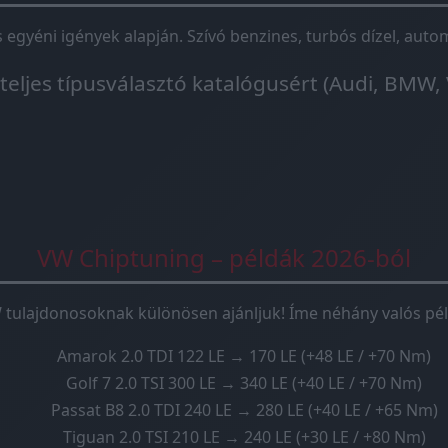
és egyéni igények alapján. Szívó benzines, turbós dízel, au
 teljes típusválasztó katalógusért (Audi, BMW, 
VW Chiptuning – példák 2026-ból
 tulajdonosoknak különösen ajánljuk! Íme néhány valós pél
Amarok 2.0 TDI 122 LE → 170 LE (+48 LE / +70 Nm)
Golf 7 2.0 TSI 300 LE → 340 LE (+40 LE / +70 Nm)
Passat B8 2.0 TDI 240 LE → 280 LE (+40 LE / +65 Nm)
Tiguan 2.0 TSI 210 LE → 240 LE (+30 LE / +80 Nm)