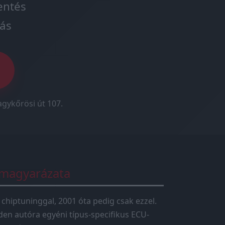
entés
ás
agykőrösi út 107.
 magyarázata
 chiptuninggal, 2001 óta pedig csak ezzel.
en autóra egyéni típus-specifikus ECU-