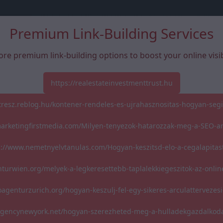
Premium Link-Building Services
ore premium link-building options to boost your online visibi
https://realestateinvestmenttrust.hu
atresz.reblog.hu/kontener-rendeles-es-ujrahasznositas-hogyan-segi
marketingfirstmedia.com/Milyen-tenyezok-hatarozzak-meg-a-SEO-a
s://www.nemetnyelvtanulas.com/Hogyan-keszitsd-elo-a-cegalapitas
nturwien.org/melyek-a-legkeresettebb-taplalekkiegeszitok-az-onli
oagenturzurich.org/hogyan-keszulj-fel-egy-sikeres-arculattervezesi
oagencynewyork.net/hogyan-szerezheted-meg-a-hulladekgazdalkoda