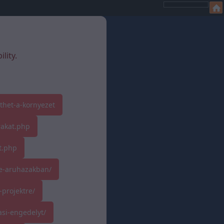
lity.
thet-a-kornyezet
rakat.php
t.php
ne-aruhazakban/
-projektre/
si-engedelyt/