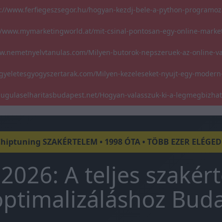
s://www.ferfiegeszsegor.hu/hogyan-kezdj-bele-a-python-programoz
//www.mymarketingworld.at/mit-csinal-pontosan-egy-online-marke
w.nemetnyelvtanulas.com/Milyen-butorok-nepszeruek-az-online-v
gyeletesgyogyszertarak.com/Milyen-kezeleseket-nyujt-egy-modern
/dugulaselharitasbudapest.net/Hogyan-valasszuk-ki-a-legmegbizha
Chiptuning SZAKÉRTELEM • 1998 ÓTA • TÖBB EZER ELÉGE
2026: A teljes szakér
ptimalizáláshoz Bud