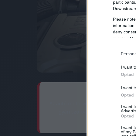
participants
Downstream 
Please note
information 
deny consent
in below Go
Persona
I want t
Opted 
I want t
Opted 
Az autó motorvezérlő számítógépének
I want 
Advertis
gyári szoftver finomhangolása 6-
Opted 
I want t
of my P
was col