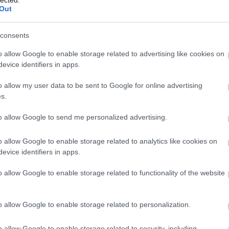
Out
consents
o allow Google to enable storage related to advertising like cookies on
tuning valós előnyei – számokkal alátá
evice identifiers in apps.
o allow my user data to be sent to Google for online advertising
s.
sítmény-növekedés
: szívó benzines 10-12%, turbó
ték-növekedés
: 10-40% – rugalmasabb motor, k
to allow Google to send me personalized advertising.
gyasztáscsökkentés
: 5-15% (pl. 5,9 liter → 5,2 li
o allow Google to enable storage related to analytics like cookies on
evice identifiers in apps.
✅ Dinamikusabb gyorsulás, jobb gázpedál-reak
o allow Google to enable storage related to functionality of the website
nságosabb előzés, alacsonyabb fordulatszámon i
em nő a károsanyag-kibocsátás, a diagnosztika z
o allow Google to enable storage related to personalization.
→ Olvassa el részletesen a chiptuning oldalunkat
o allow Google to enable storage related to security, including