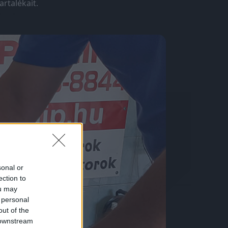
rtalékait.
sonal or
ection to
ou may
 personal
out of the
 downstream