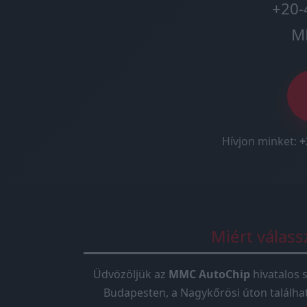
+20-
M
Hívjon minket:
+
Miért válas
Üdvözöljük az
MMC AutoChip
hivatalos s
Budapesten, a Nagykőrösi úton találha