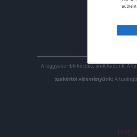
authenti
Chiptunin
A leggyakoribb kérdés, amit kapunk. A
tu
szakértői véleményünk:
A tuningb
Hogya