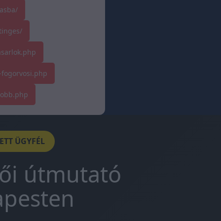
asba/
tinges/
asarlok.php
-fogorvosi.php
tobb.php
DETT ÜGYFÉL
tői útmutató
apesten