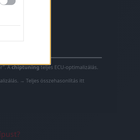
hiptuning?
r”. A
chiptuning
teljes ECU-optimalizálás.
lizálás.
→ Teljes összehasonlítás itt
ípust?