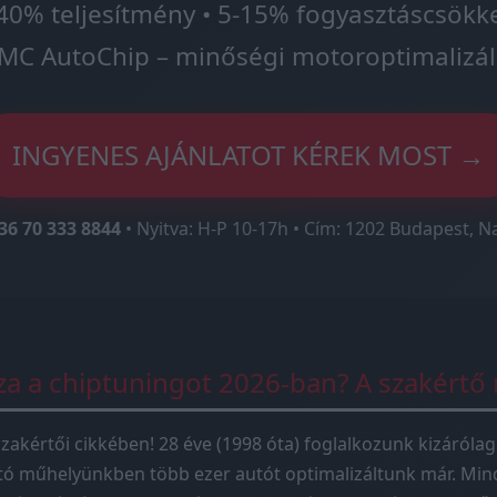
40% teljesítmény • 5-15% fogyasztáscsökk
MC AutoChip – minőségi motoroptimalizál
INGYENES AJÁNLATOT KÉREK MOST →
36 70 333 8844
• Nyitva: H-P 10-17h • Cím: 1202 Budapest, N
sza a chiptuningot 2026-ban? A szakértő
zakértői cikkében! 28 éve (1998 óta) foglalkozunk kizárólag
tó műhelyünkben több ezer autót optimalizáltunk már. Mind