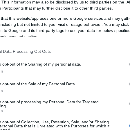
. This information may also be disclosed by us to third parties on the
IA
Participants
that may further disclose it to other third parties.
 that this website/app uses one or more Google services and may gath
including but not limited to your visit or usage behaviour. You may click 
 to Google and its third-party tags to use your data for below specifi
ogle consent section.
l Data Processing Opt Outs
o opt-out of the Sharing of my personal data.
In
o opt-out of the Sale of my Personal Data.
Mi a chiptuning pontosan?
In
 (ECU) átprogramozása OBD-csatlakozón keresztül. Nem ha
to opt-out of processing my Personal Data for Targeted
ing.
8 paraméteren (üzemanyag, turbónyomás, előgyújtás, gázpedá
In
archiváljuk, ingyen visszaállítjuk eladáskor.
o opt-out of Collection, Use, Retention, Sale, and/or Sharing
ersonal Data that Is Unrelated with the Purposes for which it
lected.