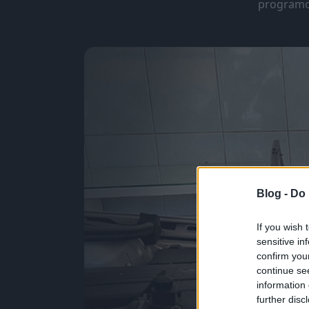
programoz
Blog -
Do 
If you wish 
sensitive in
confirm you
continue se
information 
further disc