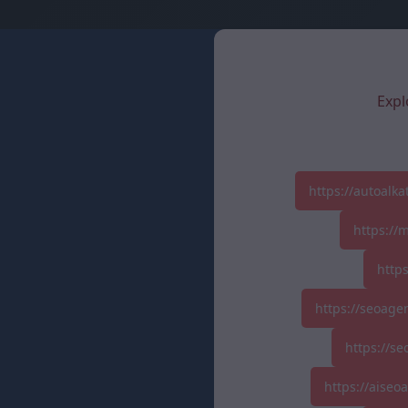
Expl
https://autoalk
https://
http
https://seoage
https://se
https://aise