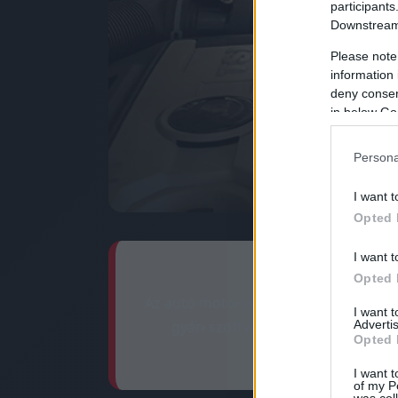
participants
Downstream 
Please note
information 
deny consent
in below Go
Persona
I want t
Opted 
I want t
Opted 
Az autó motorvezérlő számítógépének
I want 
Advertis
gyári szoftver finomhangolása 6-
Opted 
I want t
of my P
was col