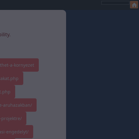
lity.
thet-a-kornyezet
rakat.php
t.php
ne-aruhazakban/
-projektre/
si-engedelyt/