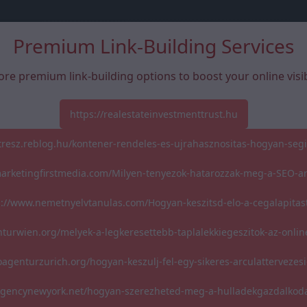
Premium Link-Building Services
ore premium link-building options to boost your online visibi
https://realestateinvestmenttrust.hu
atresz.reblog.hu/kontener-rendeles-es-ujrahasznositas-hogyan-segi
marketingfirstmedia.com/Milyen-tenyezok-hatarozzak-meg-a-SEO-a
s://www.nemetnyelvtanulas.com/Hogyan-keszitsd-elo-a-cegalapitas
nturwien.org/melyek-a-legkeresettebb-taplalekkiegeszitok-az-onli
oagenturzurich.org/hogyan-keszulj-fel-egy-sikeres-arculattervezesi
oagencynewyork.net/hogyan-szerezheted-meg-a-hulladekgazdalkoda