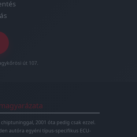
entés
ás
agykőrösi út 107.
 magyarázata
 chiptuninggal, 2001 óta pedig csak ezzel.
en autóra egyéni típus-specifikus ECU-