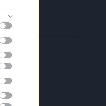
masztva
s/dízel 20-40%
evesebb váltás
ter/100 km)
ció
s erős motor
avartalan