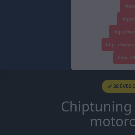
http
https:
https://ww
https://www.u
https:/
✅ 28 ÉVES 
Chiptuning 
motoro