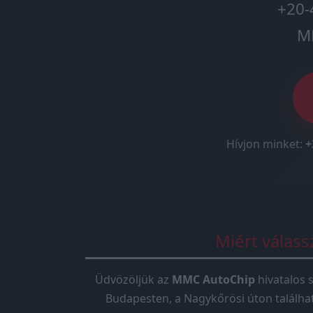
+20-
M
Hívjon minket:
+
Miért válas
Üdvözöljük az
MMC AutoChip
hivatalos s
Budapesten, a Nagykőrösi úton találha