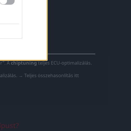
hiptuning?
r”. A
chiptuning
teljes ECU-optimalizálás.
lizálás.
→ Teljes összehasonlítás itt
ípust?