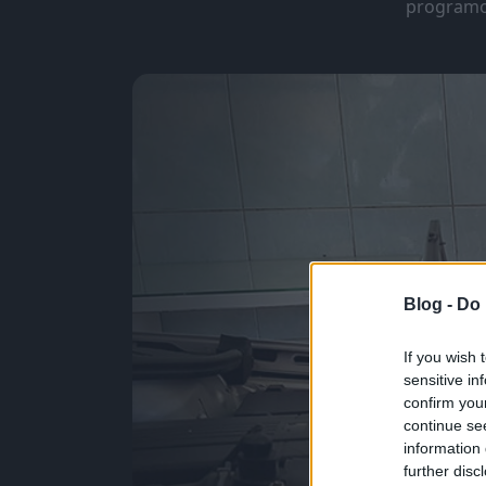
programoz
Blog -
Do 
If you wish 
sensitive in
confirm you
continue se
information 
further disc