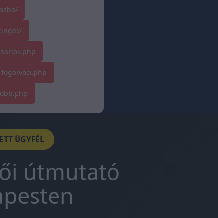
asba/
tinges/
asarlok.php
-fogorvosi.php
tobb.php
DETT ÜGYFÉL
tői útmutató
apesten