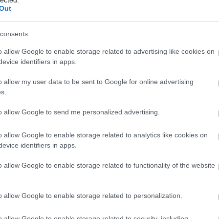
Out
consents
o allow Google to enable storage related to advertising like cookies on
tuning valós előnyei – számokkal alátá
evice identifiers in apps.
o allow my user data to be sent to Google for online advertising
s.
sítmény-növekedés
: szívó benzines 10-12%, turbó
ték-növekedés
: 10-40% – rugalmasabb motor, k
to allow Google to send me personalized advertising.
gyasztáscsökkentés
: 5-15% (pl. 5,9 liter → 5,2 li
o allow Google to enable storage related to analytics like cookies on
evice identifiers in apps.
✅ Dinamikusabb gyorsulás, jobb gázpedál-reak
o allow Google to enable storage related to functionality of the website
nságosabb előzés, alacsonyabb fordulatszámon i
em nő a károsanyag-kibocsátás, a diagnosztika z
o allow Google to enable storage related to personalization.
→ Olvassa el részletesen a chiptuning oldalunkat
o allow Google to enable storage related to security, including