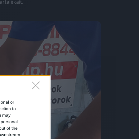
rtalékait.
sonal or
ection to
ou may
 personal
out of the
 downstream