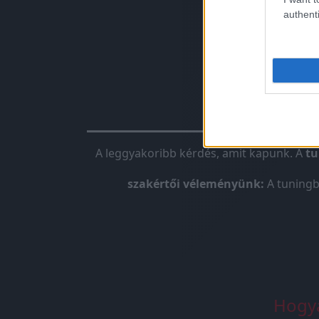
authenti
Chiptunin
A leggyakoribb kérdés, amit kapunk. A
tu
szakértői véleményünk:
A tuningb
Hogya