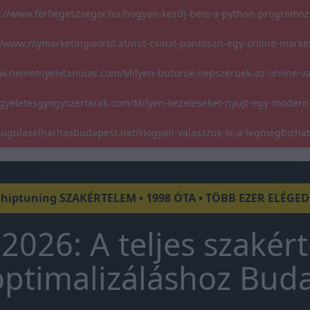
s://www.ferfiegeszsegor.hu/hogyan-kezdj-bele-a-python-programoz
//www.mymarketingworld.at/mit-csinal-pontosan-egy-online-marke
w.nemetnyelvtanulas.com/Milyen-butorok-nepszeruek-az-online-v
gyeletesgyogyszertarak.com/Milyen-kezeleseket-nyujt-egy-modern
/dugulaselharitasbudapest.net/Hogyan-valasszuk-ki-a-legmegbizha
Chiptuning SZAKÉRTELEM • 1998 ÓTA • TÖBB EZER ELÉGE
2026: A teljes szakér
ptimalizáláshoz Bud