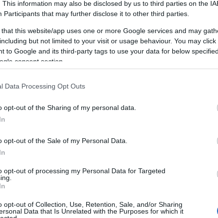
. This information may also be disclosed by us to third parties on the
IA
Participants
that may further disclose it to other third parties.
 that this website/app uses one or more Google services and may gath
including but not limited to your visit or usage behaviour. You may click 
 to Google and its third-party tags to use your data for below specifi
ogle consent section.
l Data Processing Opt Outs
o opt-out of the Sharing of my personal data.
In
o opt-out of the Sale of my Personal Data.
Mi a chiptuning pontosan?
In
 (ECU) átprogramozása OBD-csatlakozón keresztül. Nem ha
to opt-out of processing my Personal Data for Targeted
ing.
8 paraméteren (üzemanyag, turbónyomás, előgyújtás, gázpedá
In
archiváljuk, ingyen visszaállítjuk eladáskor.
o opt-out of Collection, Use, Retention, Sale, and/or Sharing
ersonal Data that Is Unrelated with the Purposes for which it
lected.