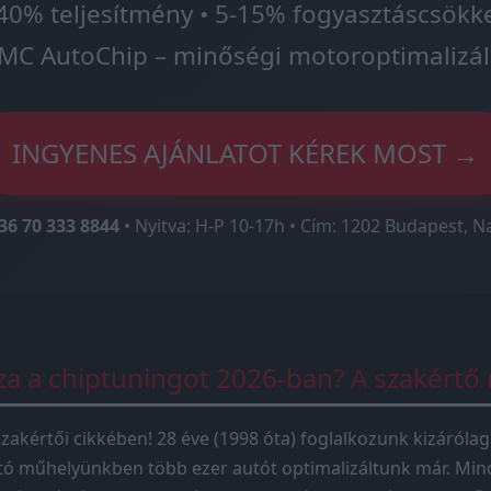
40% teljesítmény • 5-15% fogyasztáscsökk
MC AutoChip – minőségi motoroptimalizál
INGYENES AJÁNLATOT KÉREK MOST →
36 70 333 8844
• Nyitva: H-P 10-17h • Cím: 1202 Budapest, N
sza a chiptuningot 2026-ban? A szakértő
zakértői cikkében! 28 éve (1998 óta) foglalkozunk kizárólag
tó műhelyünkben több ezer autót optimalizáltunk már. Mind