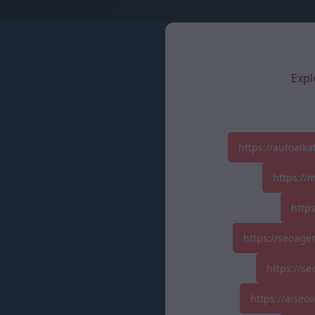
Expl
https://autoalk
https://
http
https://seoage
https://se
https://aise