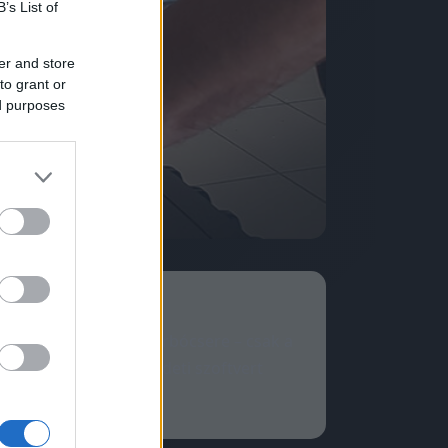
B’s List of
er and store
to grant or
ed purposes
rdver-csere, nem turbócsere – csak a
l-reakció stb.). Eredeti szoftvert