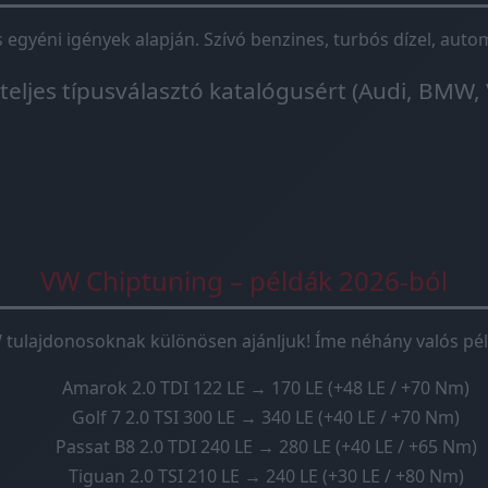
és egyéni igények alapján. Szívó benzines, turbós dízel, au
 teljes típusválasztó katalógusért (Audi, BMW, 
VW Chiptuning – példák 2026-ból
 tulajdonosoknak különösen ajánljuk! Íme néhány valós pél
Amarok 2.0 TDI 122 LE → 170 LE (+48 LE / +70 Nm)
Golf 7 2.0 TSI 300 LE → 340 LE (+40 LE / +70 Nm)
Passat B8 2.0 TDI 240 LE → 280 LE (+40 LE / +65 Nm)
Tiguan 2.0 TSI 210 LE → 240 LE (+30 LE / +80 Nm)