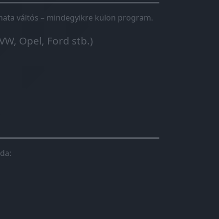
tomata váltós – mindegyikre külön program.
VW, Opel, Ford stb.)
da: