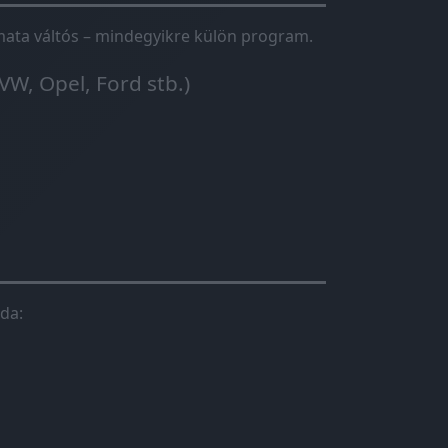
tomata váltós – mindegyikre külön program.
VW, Opel, Ford stb.)
da: