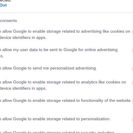
Out
consents
o allow Google to enable storage related to advertising like cookies on
tuning valós előnyei – számokkal alátá
evice identifiers in apps.
o allow my user data to be sent to Google for online advertising
s.
sítmény-növekedés
: szívó benzines 10-12%, turbó
ték-növekedés
: 10-40% – rugalmasabb motor, k
to allow Google to send me personalized advertising.
gyasztáscsökkentés
: 5-15% (pl. 5,9 liter → 5,2 li
o allow Google to enable storage related to analytics like cookies on
evice identifiers in apps.
✅ Dinamikusabb gyorsulás, jobb gázpedál-reak
o allow Google to enable storage related to functionality of the website
nságosabb előzés, alacsonyabb fordulatszámon i
em nő a károsanyag-kibocsátás, a diagnosztika z
o allow Google to enable storage related to personalization.
→ Olvassa el részletesen a chiptuning oldalunkat
o allow Google to enable storage related to security, including