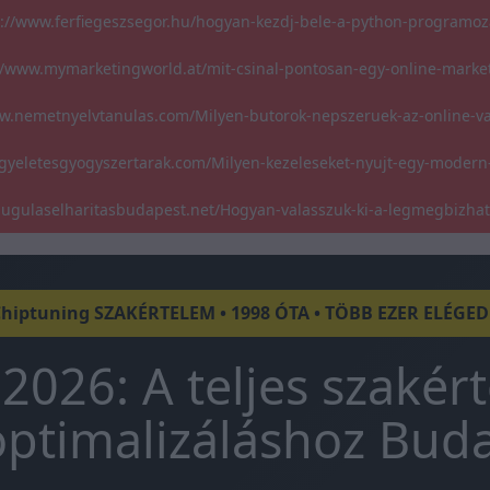
s://www.ferfiegeszsegor.hu/hogyan-kezdj-bele-a-python-programoz
//www.mymarketingworld.at/mit-csinal-pontosan-egy-online-marke
w.nemetnyelvtanulas.com/Milyen-butorok-nepszeruek-az-online-v
gyeletesgyogyszertarak.com/Milyen-kezeleseket-nyujt-egy-modern
/dugulaselharitasbudapest.net/Hogyan-valasszuk-ki-a-legmegbizha
Chiptuning SZAKÉRTELEM • 1998 ÓTA • TÖBB EZER ELÉGE
2026: A teljes szakér
ptimalizáláshoz Bud