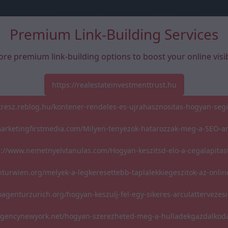
Premium Link-Building Services
ore premium link-building options to boost your online visibi
https://realestateinvestmenttrust.hu
atresz.reblog.hu/kontener-rendeles-es-ujrahasznositas-hogyan-segi
marketingfirstmedia.com/Milyen-tenyezok-hatarozzak-meg-a-SEO-a
s://www.nemetnyelvtanulas.com/Hogyan-keszitsd-elo-a-cegalapitas
nturwien.org/melyek-a-legkeresettebb-taplalekkiegeszitok-az-onli
oagenturzurich.org/hogyan-keszulj-fel-egy-sikeres-arculattervezesi
oagencynewyork.net/hogyan-szerezheted-meg-a-hulladekgazdalkoda