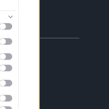
masztva
s/dízel 20-40%
evesebb váltás
ter/100 km)
ció
s erős motor
avartalan