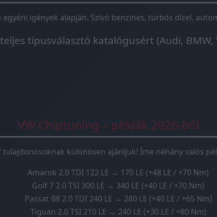
és egyéni igények alapján. Szívó benzines, turbós dízel, au
 teljes típusválasztó katalógusért (Audi, BMW, 
VW Chiptuning – példák 2026-ból
 tulajdonosoknak különösen ajánljuk! Íme néhány valós pél
Amarok 2.0 TDI 122 LE → 170 LE (+48 LE / +70 Nm)
Golf 7 2.0 TSI 300 LE → 340 LE (+40 LE / +70 Nm)
Passat B8 2.0 TDI 240 LE → 280 LE (+40 LE / +65 Nm)
Tiguan 2.0 TSI 210 LE → 240 LE (+30 LE / +80 Nm)