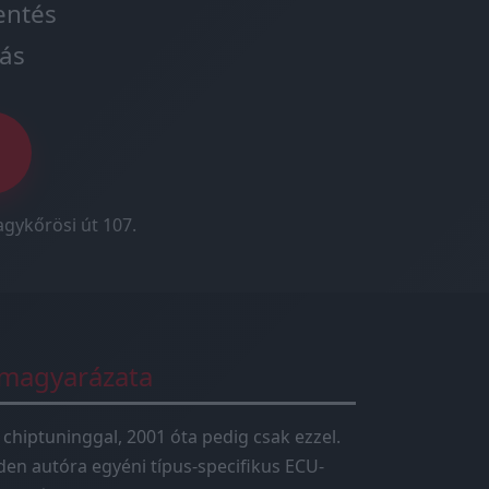
entés
ás
agykőrösi út 107.
 magyarázata
 chiptuninggal, 2001 óta pedig csak ezzel.
en autóra egyéni típus-specifikus ECU-