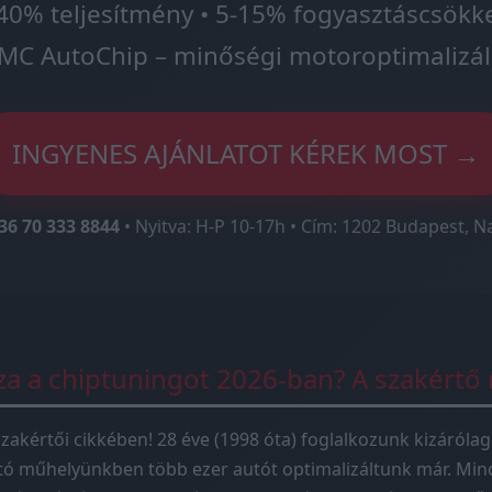
40% teljesítmény • 5-15% fogyasztáscsökk
MC AutoChip – minőségi motoroptimalizál
INGYENES AJÁNLATOT KÉREK MOST →
36 70 333 8844
• Nyitva: H-P 10-17h • Cím: 1202 Budapest, N
sza a chiptuningot 2026-ban? A szakértő
zakértői cikkében! 28 éve (1998 óta) foglalkozunk kizárólag
tó műhelyünkben több ezer autót optimalizáltunk már. Mind