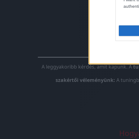
authenti
Chiptunin
A leggyakoribb kérdés, amit kapunk. A
tu
szakértői véleményünk:
A tuningb
Hogya