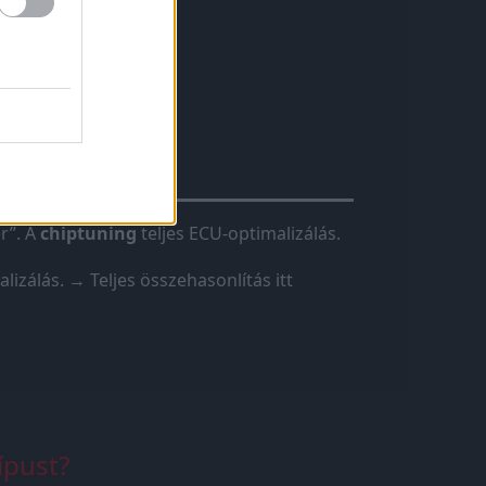
hiptuning?
r”. A
chiptuning
teljes ECU-optimalizálás.
lizálás.
→ Teljes összehasonlítás itt
ípust?