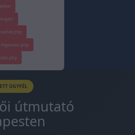
asba/
tinges/
asarlok.php
-fogorvosi.php
tobb.php
DETT ÜGYFÉL
tői útmutató
apesten