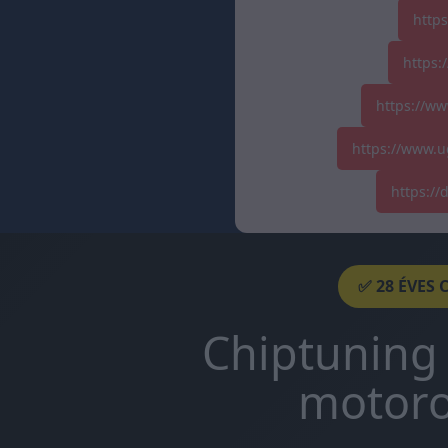
http
https:
https://ww
https://www.u
https:/
✅ 28 ÉVES 
Chiptuning 
motoro