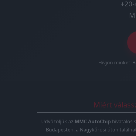
+20-
M
Hívjon minket:
+
Miért válas
Üdvözöljük az
MMC AutoChip
hivatalos s
Budapesten, a Nagykőrösi úton találha