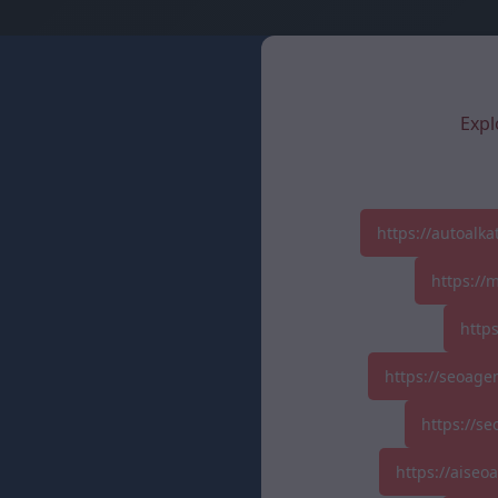
Expl
https://autoalk
https://
http
https://seoage
https://se
https://aise