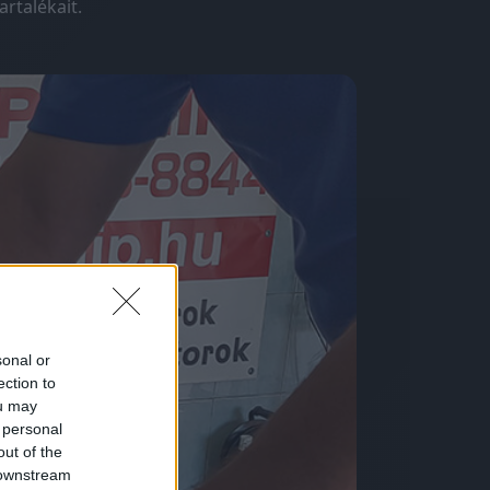
rtalékait.
sonal or
ection to
ou may
 personal
out of the
 downstream