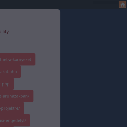
lity.
thet-a-kornyezet
rakat.php
t.php
ne-aruhazakban/
-projektre/
si-engedelyt/