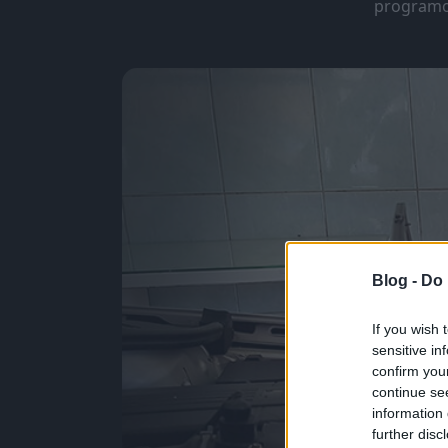
programoz
Blog -
Do 
If you wish 
sensitive in
confirm you
continue se
information 
further disc