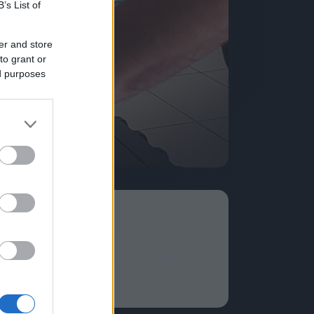
B’s List of
er and store
to grant or
ed purposes
rdver-csere, nem turbócsere – csak a
l-reakció stb.). Eredeti szoftvert