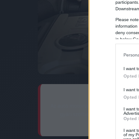
participants
Downstream 
Please note
information 
deny consent
in below Go
Persona
I want t
Opted 
I want t
Opted 
Az autó motorvezérlő számítógépének
I want 
Advertis
gyári szoftver finomhangolása 6-
Opted 
I want t
of my P
was col