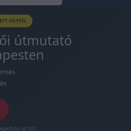
DETT ÜGYFÉL
tői útmutató
apesten
entés
ás
agykőrösi út 107.