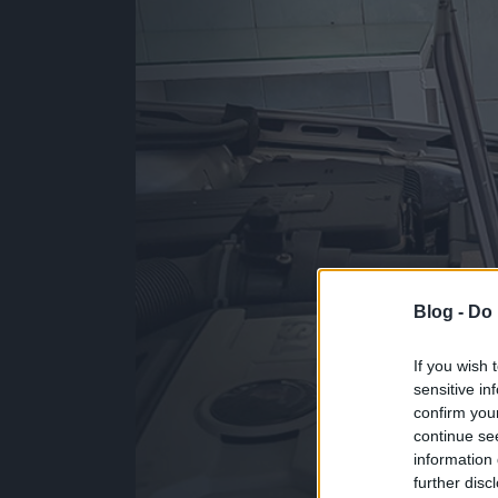
Blog -
Do 
If you wish 
sensitive in
confirm you
continue se
information 
further disc