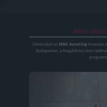
Miért válas
Üdvözöljük az
MMC AutoChip
hivatalos s
Budapesten, a Nagykőrösi úton találha
programoz