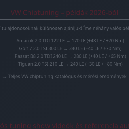
VW Chiptuning – példák 2026-ból
 tulajdonosoknak különösen ajánljuk! Íme néhány valós pél
Amarok 2.0 TDI 122 LE → 170 LE (+48 LE / +70 Nm)
Golf 7 2.0 TSI 300 LE → 340 LE (+40 LE / +70 Nm)
Passat B8 2.0 TDI 240 LE → 280 LE (+40 LE / +65 Nm)
Tiguan 2.0 TSI 210 LE → 240 LE (+30 LE / +80 Nm)
→ Teljes VW chiptuning katalógus és mérési eredmények
lós tuning show videók és referencia au