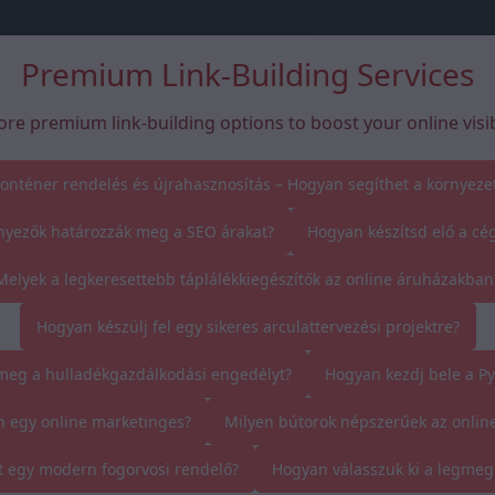
Premium Link-Building Services
ore premium link-building options to boost your online visibi
onténer rendelés és újrahasznosítás – Hogyan segíthet a környeze
nyezők határozzák meg a SEO árakat?
Hogyan készítsd elő a cég
Melyek a legkeresettebb táplálékkiegészítők az online áruházakban
Hogyan készülj fel egy sikeres arculattervezési projektre?
eg a hulladékgazdálkodási engedélyt?
Hogyan kezdj bele a P
n egy online marketinges?
Milyen bútorok népszerűek az onlin
t egy modern fogorvosi rendelő?
Hogyan válasszuk ki a legmeg