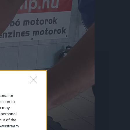
sonal or
ection to
ou may
 personal
out of the
 downstream