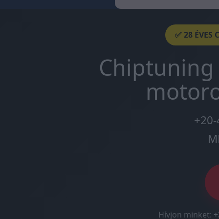
✅ 28 ÉVES 
Chiptuning 
motoro
+20-
M
Hívjon minket:
+