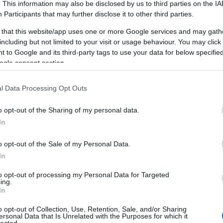
. This information may also be disclosed by us to third parties on the
IA
Participants
that may further disclose it to other third parties.
 that this website/app uses one or more Google services and may gath
including but not limited to your visit or usage behaviour. You may click 
Mi a chiptuning pontosan?
 to Google and its third-party tags to use your data for below specifi
 (ECU) átprogramozása OBD-csatlakozón keresztül. Nem ha
ogle consent section.
8 paraméteren (üzemanyag, turbónyomás, előgyújtás, gázpedá
l Data Processing Opt Outs
archiváljuk, ingyen visszaállítjuk eladáskor.
o opt-out of the Sharing of my personal data.
In
o opt-out of the Sale of my Personal Data.
In
to opt-out of processing my Personal Data for Targeted
tuning valós előnyei – számokkal alátá
ing.
In
o opt-out of Collection, Use, Retention, Sale, and/or Sharing
sítmény-növekedés
: szívó benzines 10-12%, turbó
ersonal Data that Is Unrelated with the Purposes for which it
lected.