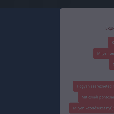
Expl
K
Milyen té
Hogyan szerezheted m
Mit csinál pontosa
Milyen kezeléseket nyúj