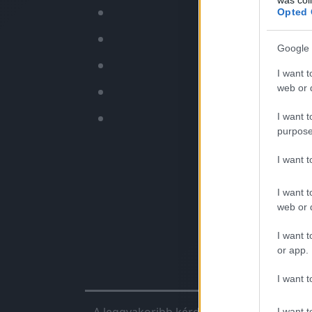
✅
Nyoma
Opted 
✅
Fo
Google 
I want t
web or d
✅ Bizto
✅ N
I want t
purpose
I want 
I want t
web or d
I want t
or app.
Chiptunin
I want t
I want t