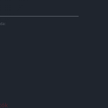
da:
tók