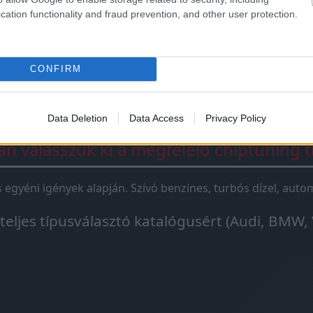
ningbox
csak egy jelhamisító doboz, ami 1-2 szenzort „átve
cation functionality and fraud prevention, and other user protection.
ox csak átmeneti megoldás. A chiptuning igazi motoroptima
CONFIRM
Data Deletion
Data Access
Privacy Policy
n válasszuk ki a megfelelő chiptuning t
és egyéni igények alapján. Szívó benzines, turbós dízel, au
 teljes típusválasztó katalógusért (Audi, BMW, 