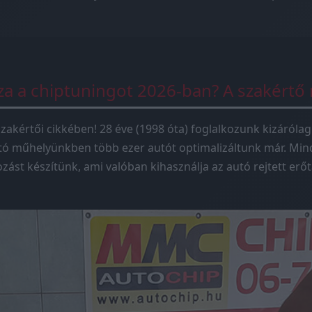
sza a chiptuningot 2026-ban? A szakértő
zakértői cikkében! 28 éve (1998 óta) foglalkozunk kizárólag
tó műhelyünkben több ezer autót optimalizáltunk már. Mind
ást készítünk, ami valóban kihasználja az autó rejtett erőta