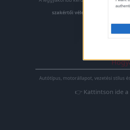
A leggyakoribb kérdés, amit kapunk. A
tu
authenti
szakértői véleményünk:
A tuningb
Hogya
Autótípus, motorállapot, vezetési stílus 
👉 Kattintson ide a