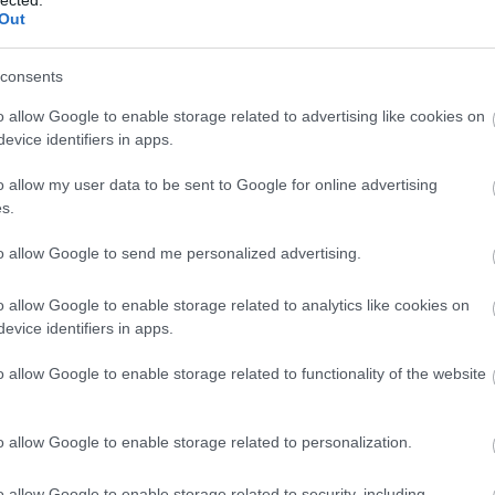
ték-növekedés
: 10-40% – rugalmasabb motor, k
Out
gyasztáscsökkentés
: 5-15% (pl. 5,9 liter → 5,2 li
consents
✅ Dinamikusabb gyorsulás, jobb gázpedál-reak
o allow Google to enable storage related to advertising like cookies on
evice identifiers in apps.
nságosabb előzés, alacsonyabb fordulatszámon i
em nő a károsanyag-kibocsátás, a diagnosztika z
o allow my user data to be sent to Google for online advertising
s.
→ Olvassa el részletesen a chiptuning oldalunkat
to allow Google to send me personalized advertising.
o allow Google to enable storage related to analytics like cookies on
evice identifiers in apps.
o allow Google to enable storage related to functionality of the website
g vs Tuningbox – miért nyer mindig a c
o allow Google to enable storage related to personalization.
o allow Google to enable storage related to security, including