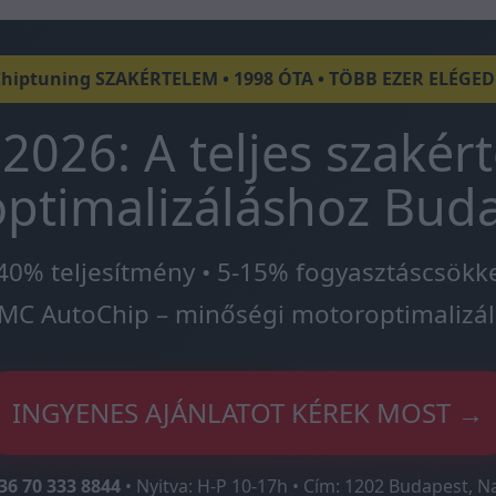
Chiptuning SZAKÉRTELEM • 1998 ÓTA • TÖBB EZER ELÉGE
2026: A teljes szakér
ptimalizáláshoz Bud
40% teljesítmény • 5-15% fogyasztáscsökk
MC AutoChip – minőségi motoroptimalizál
INGYENES AJÁNLATOT KÉREK MOST →
36 70 333 8844
• Nyitva: H-P 10-17h • Cím: 1202 Budapest, N