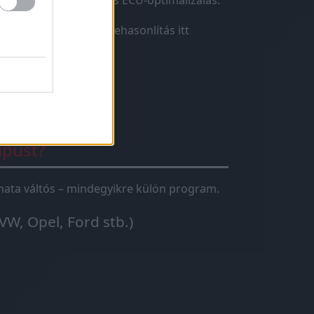
r”. A
chiptuning
teljes ECU-optimalizálás.
lizálás.
→ Teljes összehasonlítás itt
ípust?
tomata váltós – mindegyikre külön program.
VW, Opel, Ford stb.)