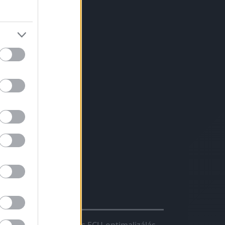
evesebb váltás
ter/100 km)
ció
s erős motor
avartalan
hiptuning?