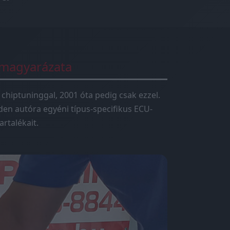
 magyarázata
 chiptuninggal, 2001 óta pedig csak ezzel.
en autóra egyéni típus-specifikus ECU-
rtalékait.