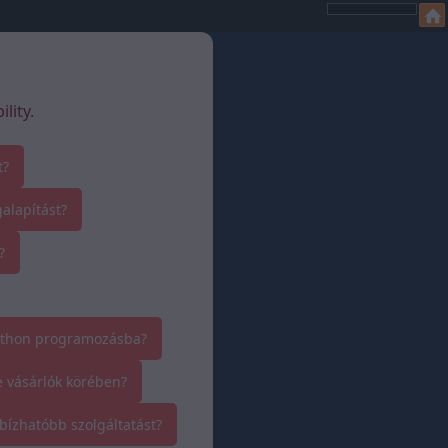
lity.
t?
alapítást?
?
ython programozásba?
e vásárlók körében?
bízhatóbb szolgáltatást?