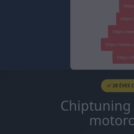
http
https:
https://ww
https://www.u
https:/
✅ 28 ÉVES 
Chiptuning 
motoro