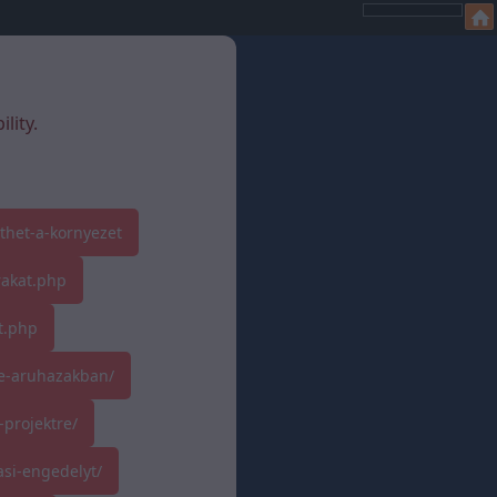
lity.
thet-a-kornyezet
rakat.php
t.php
ne-aruhazakban/
-projektre/
si-engedelyt/