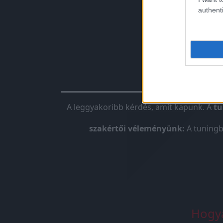
authenti
Chiptunin
A leggyakoribb kérdés, amit kapunk. A
tu
szakértői véleményünk:
A tuningb
Hogya