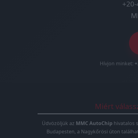
+20-
M
Hívjon minket:
+
Miért válas
Üdvözöljük az
MMC AutoChip
hivatalos s
Budapesten, a Nagykőrösi úton találha