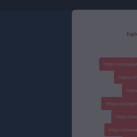
Expl
https://autoalk
https://
http
https://seoage
https://se
https://aise