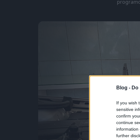
programoz
Blog -
Do 
If you wish 
sensitive in
confirm you
continue se
information 
further disc