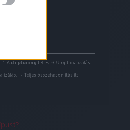
hiptuning?
r”. A
chiptuning
teljes ECU-optimalizálás.
lizálás.
→ Teljes összehasonlítás itt
ípust?