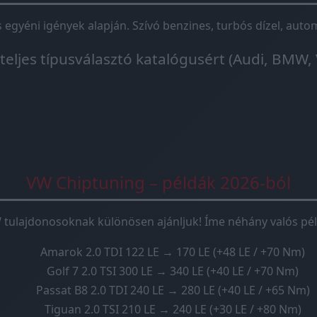
és egyéni igények alapján. Szívó benzines, turbós dízel, au
 teljes típusválasztó katalógusért (Audi, BMW, 
VW Chiptuning – példák 2026-ból
 tulajdonosoknak különösen ajánljuk! Íme néhány valós pél
Amarok 2.0 TDI 122 LE → 170 LE (+48 LE / +70 Nm)
Golf 7 2.0 TSI 300 LE → 340 LE (+40 LE / +70 Nm)
Passat B8 2.0 TDI 240 LE → 280 LE (+40 LE / +65 Nm)
Tiguan 2.0 TSI 210 LE → 240 LE (+30 LE / +80 Nm)