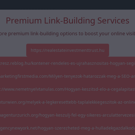
Premium Link-Building Services
ore premium link-building options to boost your online visibi
https://realestateinvestmenttrust.hu
atresz.reblog.hu/kontener-rendeles-es-ujrahasznositas-hogyan-segi
marketingfirstmedia.com/Milyen-tenyezok-hatarozzak-meg-a-SEO-a
s://www.nemetnyelvtanulas.com/Hogyan-keszitsd-elo-a-cegalapitas
nturwien.org/melyek-a-legkeresettebb-taplalekkiegeszitok-az-onli
oagenturzurich.org/hogyan-keszulj-fel-egy-sikeres-arculattervezesi
oagencynewyork.net/hogyan-szerezheted-meg-a-hulladekgazdalkoda