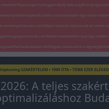
s://www.ferfiegeszsegor.hu/hogyan-kezdj-bele-a-python-programoz
//www.mymarketingworld.at/mit-csinal-pontosan-egy-online-marke
w.nemetnyelvtanulas.com/Milyen-butorok-nepszeruek-az-online-v
gyeletesgyogyszertarak.com/Milyen-kezeleseket-nyujt-egy-modern
/dugulaselharitasbudapest.net/Hogyan-valasszuk-ki-a-legmegbizha
Chiptuning SZAKÉRTELEM • 1998 ÓTA • TÖBB EZER ELÉGE
2026: A teljes szakér
ptimalizáláshoz Bud