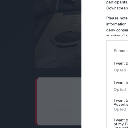
participants
Downstream 
Please note
information 
deny consent
in below Go
Persona
I want t
Opted 
I want t
Opted 
Az autó motorvezérlő számítógépének
I want 
Advertis
gyári szoftver finomhangolása 6-
Opted 
I want t
of my P
was col