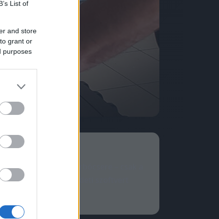
B’s List of
er and store
to grant or
ed purposes
rdver-csere, nem turbócsere – csak a
l-reakció stb.). Eredeti szoftvert