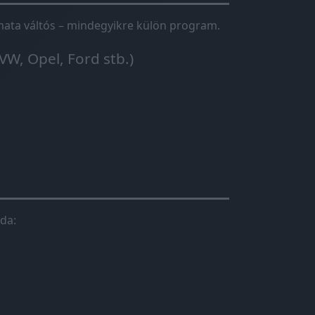
tomata váltós – mindegyikre külön program.
VW, Opel, Ford stb.)
da: