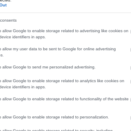
Out
consents
o allow Google to enable storage related to advertising like cookies on
tuning valós előnyei – számokkal alátá
evice identifiers in apps.
o allow my user data to be sent to Google for online advertising
s.
sítmény-növekedés
: szívó benzines 10-12%, turbó
ték-növekedés
: 10-40% – rugalmasabb motor, k
to allow Google to send me personalized advertising.
gyasztáscsökkentés
: 5-15% (pl. 5,9 liter → 5,2 li
o allow Google to enable storage related to analytics like cookies on
evice identifiers in apps.
✅ Dinamikusabb gyorsulás, jobb gázpedál-reak
o allow Google to enable storage related to functionality of the website
nságosabb előzés, alacsonyabb fordulatszámon i
em nő a károsanyag-kibocsátás, a diagnosztika z
o allow Google to enable storage related to personalization.
→ Olvassa el részletesen a chiptuning oldalunkat
o allow Google to enable storage related to security, including