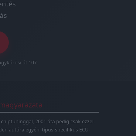
entés
ás
agykőrösi út 107.
 magyarázata
 chiptuninggal, 2001 óta pedig csak ezzel.
en autóra egyéni típus-specifikus ECU-