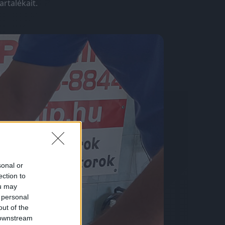
rtalékait.
sonal or
ection to
ou may
 personal
out of the
 downstream