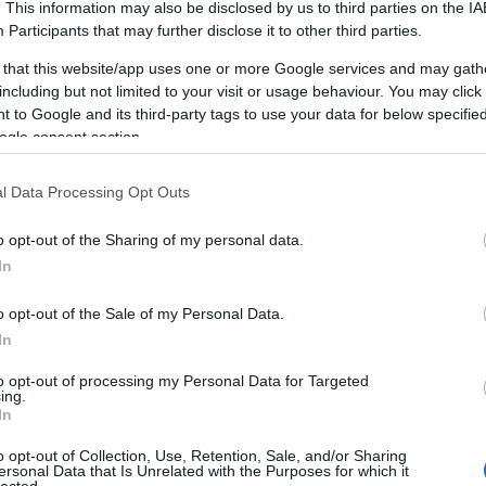
. This information may also be disclosed by us to third parties on the
IA
Participants
that may further disclose it to other third parties.
 that this website/app uses one or more Google services and may gath
including but not limited to your visit or usage behaviour. You may click 
 to Google and its third-party tags to use your data for below specifi
ogle consent section.
l Data Processing Opt Outs
o opt-out of the Sharing of my personal data.
In
o opt-out of the Sale of my Personal Data.
Mi a chiptuning pontosan?
In
 (ECU) átprogramozása OBD-csatlakozón keresztül. Nem ha
to opt-out of processing my Personal Data for Targeted
ing.
8 paraméteren (üzemanyag, turbónyomás, előgyújtás, gázpedá
In
archiváljuk, ingyen visszaállítjuk eladáskor.
o opt-out of Collection, Use, Retention, Sale, and/or Sharing
ersonal Data that Is Unrelated with the Purposes for which it
lected.