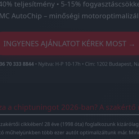
40% teljesítmény • 5-15% fogyasztáscsökk
MC AutoChip – minőségi motoroptimalizál
INGYENES AJÁNLATOT KÉREK MOST →
36 70 333 8844
• Nyitva: H-P 10-17h • Cím: 1202 Budapest, N
sza a chiptuningot 2026-ban? A szakértő
zakértői cikkében! 28 éve (1998 óta) foglalkozunk kizárólag
tó műhelyünkben több ezer autót optimalizáltunk már. Mind