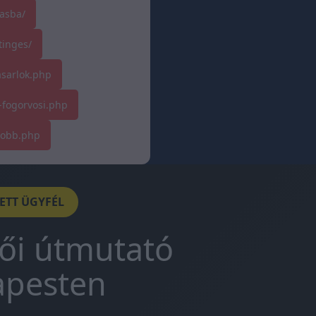
asba/
tinges/
asarlok.php
-fogorvosi.php
tobb.php
DETT ÜGYFÉL
tői útmutató
apesten