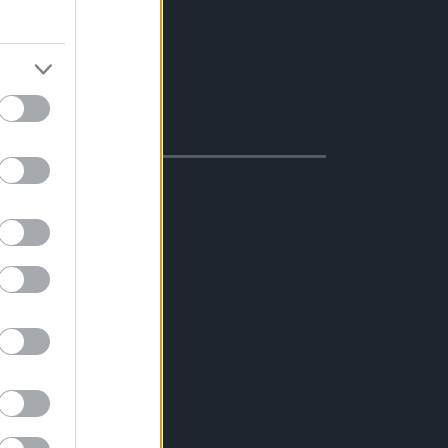
masztva
s/dízel 20-40%
evesebb váltás
ter/100 km)
ció
s erős motor
avartalan