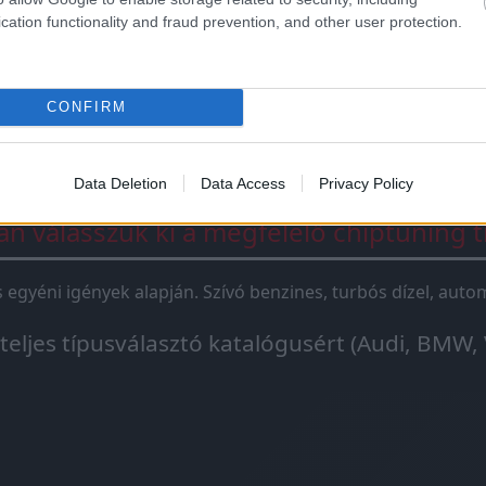
ningbox
csak egy jelhamisító doboz, ami 1-2 szenzort „átve
cation functionality and fraud prevention, and other user protection.
ox csak átmeneti megoldás. A chiptuning igazi motoroptima
CONFIRM
Data Deletion
Data Access
Privacy Policy
n válasszuk ki a megfelelő chiptuning t
és egyéni igények alapján. Szívó benzines, turbós dízel, au
 teljes típusválasztó katalógusért (Audi, BMW, 