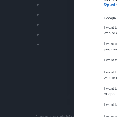
✅
Nyoma
Opted 
✅
Fo
Google 
I want t
web or d
✅ Bizto
✅ N
I want t
purpose
I want 
I want t
web or d
I want t
or app.
Chiptunin
I want t
I want t