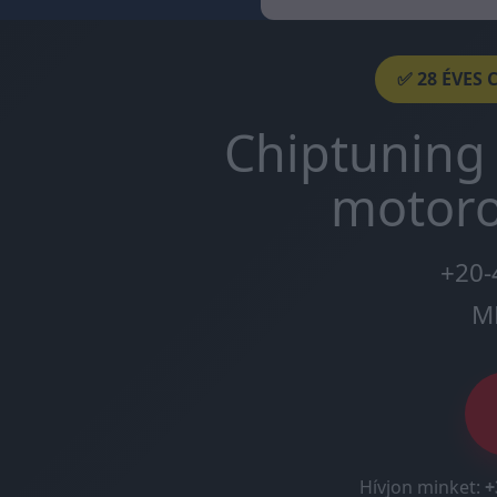
✅ 28 ÉVES 
Chiptuning 
motoro
+20-
M
Hívjon minket:
+