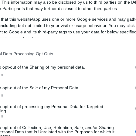
. This information may also be disclosed by us to third parties on the
IA
Participants
that may further disclose it to other third parties.
 that this website/app uses one or more Google services and may gath
including but not limited to your visit or usage behaviour. You may click 
Mi a chiptuning pontosan?
 to Google and its third-party tags to use your data for below specifi
 (ECU) átprogramozása OBD-csatlakozón keresztül. Nem ha
ogle consent section.
8 paraméteren (üzemanyag, turbónyomás, előgyújtás, gázpedá
l Data Processing Opt Outs
archiváljuk, ingyen visszaállítjuk eladáskor.
o opt-out of the Sharing of my personal data.
In
o opt-out of the Sale of my Personal Data.
In
to opt-out of processing my Personal Data for Targeted
tuning valós előnyei – számokkal alátá
ing.
In
o opt-out of Collection, Use, Retention, Sale, and/or Sharing
sítmény-növekedés
: szívó benzines 10-12%, turbó
ersonal Data that Is Unrelated with the Purposes for which it
lected.