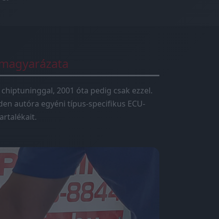
 magyarázata
 chiptuninggal, 2001 óta pedig csak ezzel.
en autóra egyéni típus-specifikus ECU-
rtalékait.