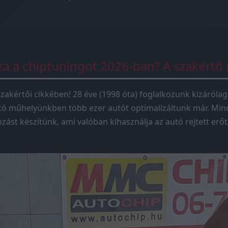
sza a chiptuningot 2026-ban? A szakértő
zakértői cikkében! 28 éve (1998 óta) foglalkozunk kizárólag
tó műhelyünkben több ezer autót optimalizáltunk már. Mind
ást készítünk, ami valóban kihasználja az autó rejtett erőta