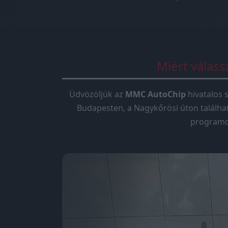
Miért válas
Üdvözöljük az
MMC AutoChip
hivatalos s
Budapesten, a Nagykőrösi úton találha
programoz