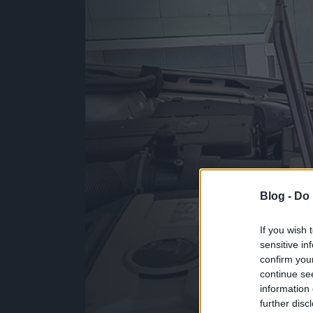
Blog -
Do 
If you wish 
sensitive in
confirm you
continue se
information 
further disc