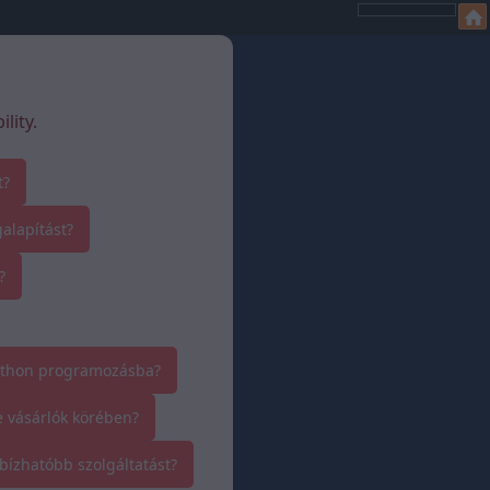
lity.
t?
alapítást?
?
ython programozásba?
e vásárlók körében?
bízhatóbb szolgáltatást?