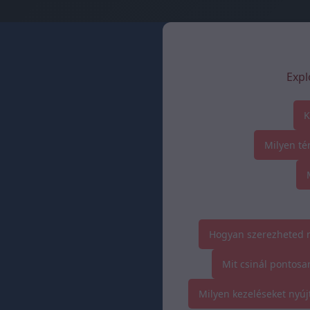
Expl
K
Milyen té
Hogyan szerezheted m
Mit csinál pontosa
Milyen kezeléseket nyúj