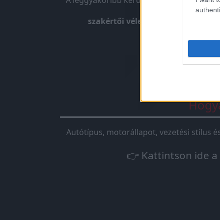
A leggyakoribb kérdés, amit kapunk. A
tu
authenti
szakértői véleményünk:
A tuningb
Hogya
Autótípus, motorállapot, vezetési stílus 
👉 Kattintson ide a