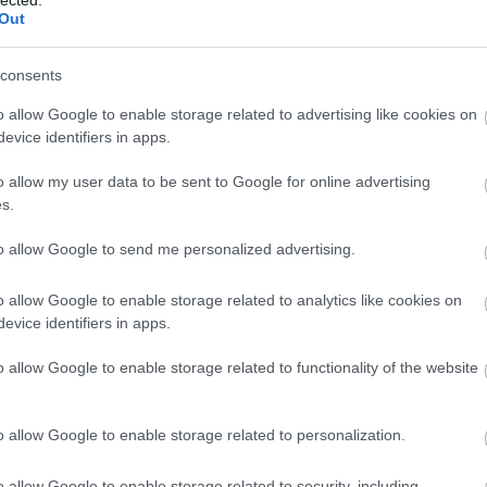
ték-növekedés
: 10-40% – rugalmasabb motor, k
Out
gyasztáscsökkentés
: 5-15% (pl. 5,9 liter → 5,2 li
consents
✅ Dinamikusabb gyorsulás, jobb gázpedál-reak
o allow Google to enable storage related to advertising like cookies on
evice identifiers in apps.
nságosabb előzés, alacsonyabb fordulatszámon i
em nő a károsanyag-kibocsátás, a diagnosztika z
o allow my user data to be sent to Google for online advertising
s.
→ Olvassa el részletesen a chiptuning oldalunkat
to allow Google to send me personalized advertising.
o allow Google to enable storage related to analytics like cookies on
evice identifiers in apps.
o allow Google to enable storage related to functionality of the website
g vs Tuningbox – miért nyer mindig a c
o allow Google to enable storage related to personalization.
o allow Google to enable storage related to security, including