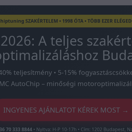
Chiptuning SZAKÉRTELEM • 1998 ÓTA • TÖBB EZER ELÉGE
2026: A teljes szakér
ptimalizáláshoz Bud
40% teljesítmény • 5-15% fogyasztáscsökk
MC AutoChip – minőségi motoroptimalizál
INGYENES AJÁNLATOT KÉREK MOST →
36 70 333 8844
• Nyitva: H-P 10-17h • Cím: 1202 Budapest, N