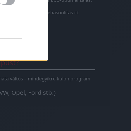
r”. A
chiptuning
teljes ECU-optimalizálás.
lizálás.
→ Teljes összehasonlítás itt
ípust?
tomata váltós – mindegyikre külön program.
VW, Opel, Ford stb.)