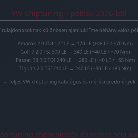
VW Chiptuning – példák 2026-ból
 tulajdonosoknak különösen ajánljuk! Íme néhány valós pél
Amarok 2.0 TDI 122 LE → 170 LE (+48 LE / +70 Nm)
Golf 7 2.0 TSI 300 LE → 340 LE (+40 LE / +70 Nm)
Passat B8 2.0 TDI 240 LE → 280 LE (+40 LE / +65 Nm)
Tiguan 2.0 TSI 210 LE → 240 LE (+30 LE / +80 Nm)
→ Teljes VW chiptuning katalógus és mérési eredmények
lós tuning show videók és referencia au