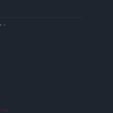
da:
tók