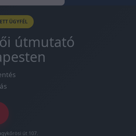
DETT ÜGYFÉL
tői útmutató
apesten
entés
ás
agykőrösi út 107.