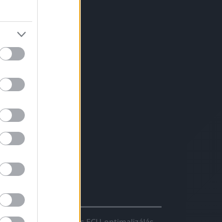
evesebb váltás
ter/100 km)
ció
s erős motor
avartalan
hiptuning?