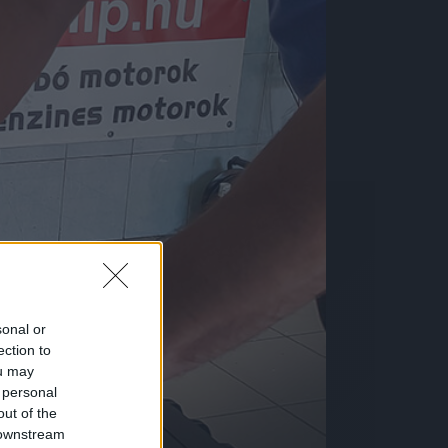
sonal or
ection to
ou may
 personal
out of the
 downstream