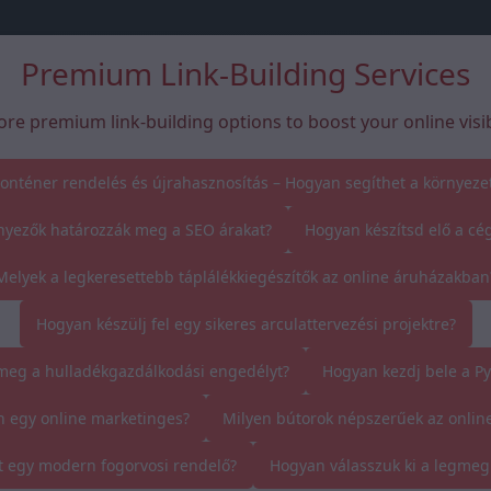
Premium Link-Building Services
ore premium link-building options to boost your online visibi
onténer rendelés és újrahasznosítás – Hogyan segíthet a környeze
nyezők határozzák meg a SEO árakat?
Hogyan készítsd elő a cég
Melyek a legkeresettebb táplálékkiegészítők az online áruházakban
Hogyan készülj fel egy sikeres arculattervezési projektre?
eg a hulladékgazdálkodási engedélyt?
Hogyan kezdj bele a P
n egy online marketinges?
Milyen bútorok népszerűek az onlin
t egy modern fogorvosi rendelő?
Hogyan válasszuk ki a legmeg